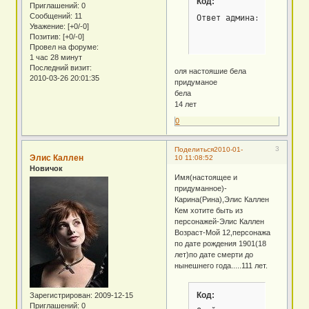
Код:
Приглашений:
0
Сообщений:
11
Ответ админа: Окей ты Б
Уважение:
[+0/-0]
Позитив:
[+0/-0]
Провел на форуме:
1 час 28 минут
Последний визит:
оля настояшие бела
2010-03-26 20:01:35
придуманое
бела
14 лет
0
3
Поделиться
2010-01-
Элис Каллен
10 11:08:52
Новичок
Имя(настоящее и
придуманное)-
Карина(Рина),Элис Каллен
Кем хотите быть из
персонажей-Элис Каллен
Возраст-Мой 12,персонажа
по дате рождения 1901(18
лет)по дате смерти до
нынешнего года.....111 лет.
Код:
Зарегистрирован
: 2009-12-15
Приглашений:
0