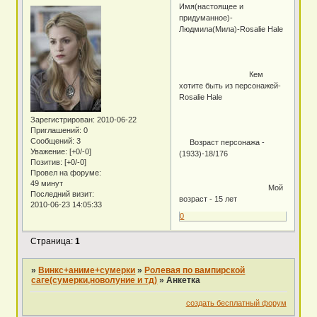
Имя(настоящее и
придуманное)-
Людмила(Мила)-Rosalie Hale
Кем
хотите быть из персонажей-
Rosalie Hale
Зарегистрирован
: 2010-06-22
Приглашений:
0
Сообщений:
3
Возраст персонажа -
Уважение:
[+0/-0]
(1933)-18/176
Позитив:
[+0/-0]
Провел на форуме:
49 минут
Мой
Последний визит:
возраст - 15 лет
2010-06-23 14:05:33
0
Страница:
1
»
Винкс+аниме+сумерки
»
Ролевая по вампирской
саге(сумерки,новолуние и тд)
»
Анкетка
создать бесплатный форум