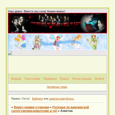
Наш девиз- Вместе мы сила! Аниме+винкс!
Форум
Участники
Правила
Поиск
Регистрация
Войти
Активные темы
Привет, Гость!
Войдите
или
зарегистрируйтесь
.
»
Винкс+аниме+сумерки
»
Ролевая по вампирской
саге(сумерки,новолуние и тд)
»
Анкетка