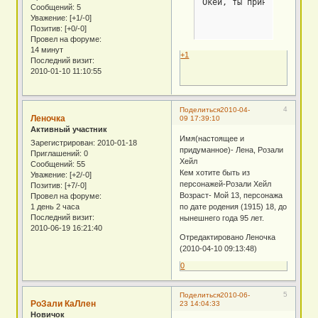
Окей, ты принята! Тепер
Сообщений:
5
Уважение:
[+1/-0]
Позитив:
[+0/-0]
Провел на форуме:
14 минут
+1
Последний визит:
2010-01-10 11:10:55
4
Поделиться
2010-04-
Леночка
09 17:39:10
Активный участник
Имя(настоящее и
Зарегистрирован
: 2010-01-18
придуманное)- Лена, Розали
Приглашений:
0
Хейл
Сообщений:
55
Кем хотите быть из
Уважение:
[+2/-0]
персонажей-Розали Хейл
Позитив:
[+7/-0]
Возраст- Мой 13, персонажа
Провел на форуме:
1 день 2 часа
по дате родения (1915) 18, до
Последний визит:
нынешнего года 95 лет.
2010-06-19 16:21:40
Отредактировано Леночка
(2010-04-10 09:13:48)
0
5
Поделиться
2010-06-
РоЗали КаЛлен
23 14:04:33
Новичок