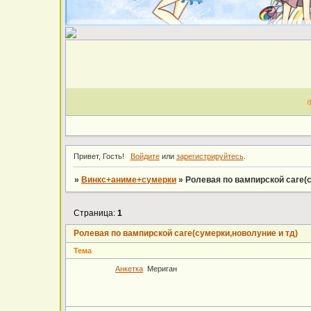
Привет, Гость!
Войдите
или
зарегистрируйтесь
.
»
Винкс+аниме+сумерки
»
Ролевая по вампирской саге(
Страница:
1
Ролевая по вампирской саге(сумерки,новолуние и тд)
Тема
Анкетка
Мериган