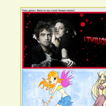
Наш девиз- Вместе мы сила! Аниме+винкс!