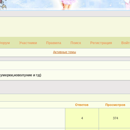
Форум
Участники
Правила
Поиск
Регистрация
Войт
Активные темы
сумерки,новолуние и тд)
Ответов
Просмотров
4
374