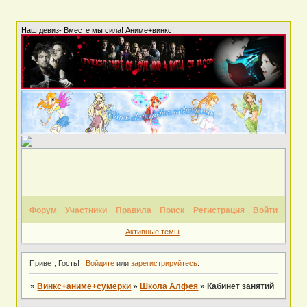
Наш девиз- Вместе мы сила! Аниме+винкс!
Форум
Участники
Правила
Поиск
Регистрация
Войти
Активные темы
Привет, Гость!
Войдите
или
зарегистрируйтесь
.
»
Винкс+аниме+сумерки
»
Школа Алфея
»
Кабинет занятий