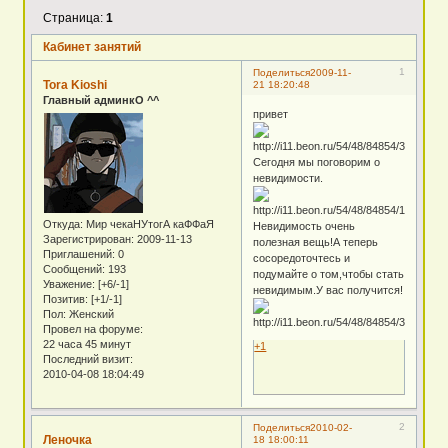
Страница:
1
Кабинет занятий
1
Поделиться
2009-11-
Tora Kioshi
21 18:20:48
Главный админкО ^^
привет
Сегодня мы поговорим о
невидимости.
Откуда:
Мир чекаНУтогА каФФаЯ
Невидимость очень
Зарегистрирован
: 2009-11-13
полезная вещь!А теперь
Приглашений:
0
сосоредоточтесь и
Сообщений:
193
подумайте о том,чтобы стать
Уважение:
[+6/-1]
невидимым.У вас получится!
Позитив:
[+1/-1]
Пол:
Женский
Провел на форуме:
22 часа 45 минут
+1
Последний визит:
2010-04-08 18:04:49
2
Поделиться
2010-02-
Леночка
18 18:00:11