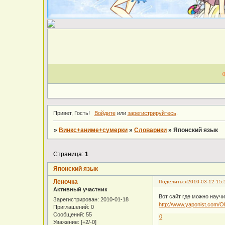
Привет, Гость!
Войдите
или
зарегистрируйтесь
.
»
Винкс+аниме+сумерки
»
Словарики
»
Японский язык
Страница:
1
Японский язык
Леночка
Поделиться
2010-03-12 15:
Активный участник
Вот сайт где можно науч
Зарегистрирован
: 2010-01-18
http://www.yaponist.com/O
Приглашений:
0
Сообщений:
55
0
Уважение:
[+2/-0]