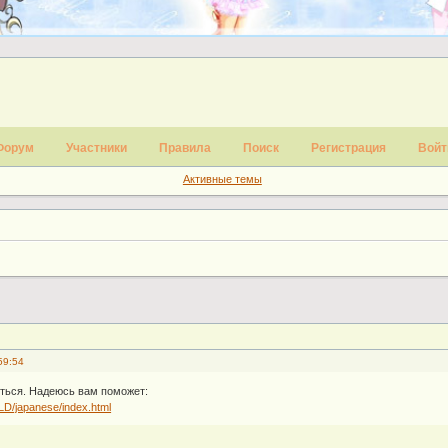
Форум
Участники
Правила
Поиск
Регистрация
Войт
Активные темы
59:54
иться. Надеюсь вам поможет:
LD/japanese/index.html