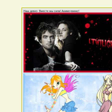
Наш девиз- Вместе мы сила! Аниме+винкс!