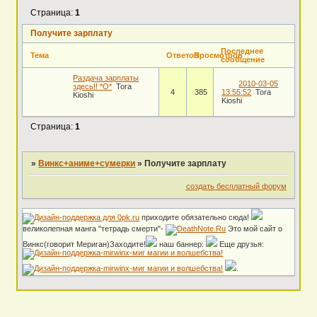
Страница:
1
Получите зарплату
Последнее
Тема
Ответов
Просмотров
сообщение
Раздача зарплаты
2010-03-05
здесь!! *O*
Tora
4
385
13:55:52
Tora
Kioshi
Kioshi
Страница:
1
»
Винкс+аниме+сумерки
»
Получите зарплату
создать бесплатный форум
приходите обязательно сюда!
великолепная манга "тетрадь смерти"-
Это мой сайт о
Винкс(говорит Мериган)Заходите!
наш баннер:
Еще друзья:
.