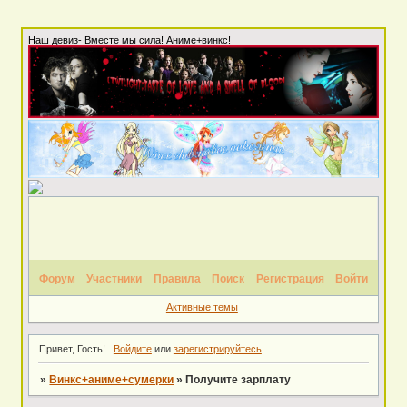
Наш девиз- Вместе мы сила! Аниме+винкс!
Форум
Участники
Правила
Поиск
Регистрация
Войти
Активные темы
Привет, Гость!
Войдите
или
зарегистрируйтесь
.
»
Винкс+аниме+сумерки
»
Получите зарплату