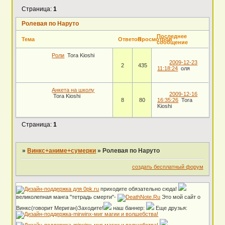
Страница:
1
Ролевая по Наруто
Последнее
Тема
Ответов
Просмотров
сообщение
Роли
Tora Kioshi
2009-12-23
2
435
11:18:24
оля
Анкета на школу
2009-12-16
Tora Kioshi
8
80
16:35:26
Tora
Kioshi
Страница:
1
»
Винкс+аниме+сумерки
»
Ролевая по Наруто
создать бесплатный форум
приходите обязательно сюда!
великолепная манга "тетрадь смерти"-
Это мой сайт о
Винкс(говорит Мериган)Заходите!
наш баннер:
Еще друзья:
.