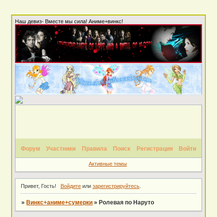
Наш девиз- Вместе мы сила! Аниме+винкс!
Форум
Участники
Правила
Поиск
Регистрация
Войти
Активные темы
Привет, Гость!
Войдите
или
зарегистрируйтесь
.
»
Винкс+аниме+сумерки
»
Ролевая по Наруто