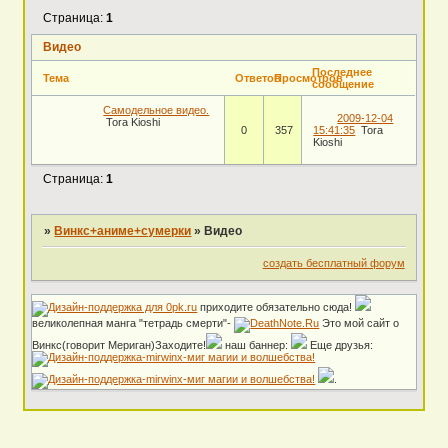
Страница:
1
Видео
Последнее
Тема
Ответов
Просмотров
сообщение
Самодельное видео.
2009-12-04
Tora Kioshi
0
357
15:41:35
Tora
Kioshi
Страница:
1
»
Винкс+аниме+сумерки
»
Видео
создать бесплатный форум
приходите обязательно сюда!
великолепная манга "тетрадь смерти"-
Это мой сайт о
Винкс(говорит Мериган)Заходите!
наш баннер:
Еще друзья:
.