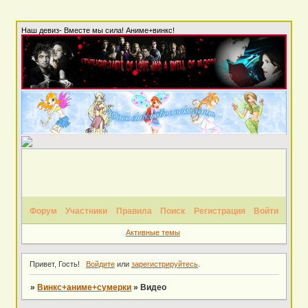
Наш девиз- Вместе мы сила! Аниме+винкс!
Форум
Участники
Правила
Поиск
Регистрация
Войти
Активные темы
Привет, Гость!
Войдите
или
зарегистрируйтесь
.
»
Винкс+аниме+сумерки
»
Видео