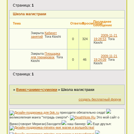
Страница:
1
Школа магистраки
Последнее
Тема
Ответов
Просмотров
сообщение
Закрыта
Кабинет
2009-11-21
занятий
Tora Kioshi
0
324
19:28:53
Tora
Kioshi
Закрыта
Площадка
2009-11-21
для тренировок
Tora
0
46
19:24:09
Tora
Kioshi
Kioshi
Страница:
1
»
Винкс+аниме+сумерки
»
Школа магистраки
создать бесплатный форум
приходите обязательно сюда!
великолепная манга "тетрадь смерти"-
Это мой сайт о
Винкс(говорит Мериган)Заходите!
наш баннер:
Еще друзья:
.