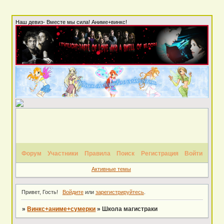
Наш девиз- Вместе мы сила! Аниме+винкс!
Форум
Участники
Правила
Поиск
Регистрация
Войти
Активные темы
Привет, Гость!
Войдите
или
зарегистрируйтесь
.
»
Винкс+аниме+сумерки
»
Школа магистраки